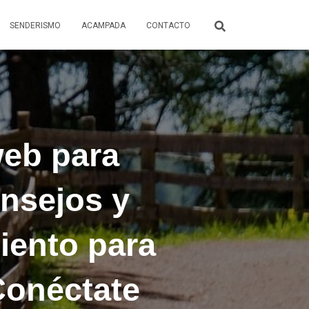
SENDERISMO
ACAMPADA
CONTACTO
web para
nsejos y
iento para
Conéctate