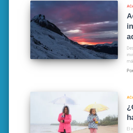
AC
A
i
a
Des
inv
más
Po
AC
¿
h
El 