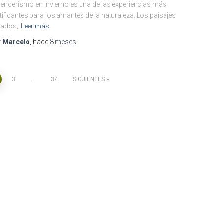
senderismo en invierno es una de las experiencias más
tificantes para los amantes de la naturaleza. Los paisajes
vados,
Leer más
r
Marcelo
, hace
8 meses
3
…
37
SIGUIENTES