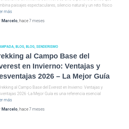
bina paisajes espectaculares, silencio natural y un reto físico
er más
r
Marcelo
, hace
7 meses
AMPADA
BLOG
BLOG
SENDERISMO
rekking al Campo Base del
verest en Invierno: Ventajas y
esventajas 2026 – La Mejor Guía
Trekking al Campo Base del Everest en Invierno: Ventajas y
ventajas 2026 -La Mejor Guía es una referencia esencial
er más
r
Marcelo
, hace
7 meses