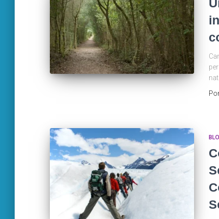
U
i
c
Cam
per
nat
Po
BL
C
S
C
S