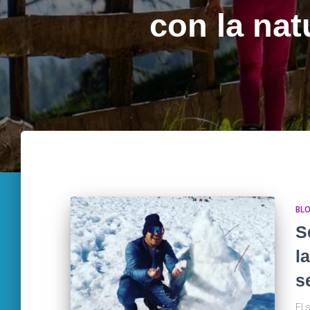
con la nat
BL
S
l
s
El 