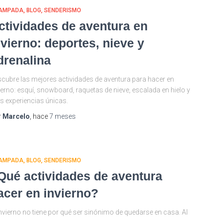
AMPADA
BLOG
SENDERISMO
ctividades de aventura en
nvierno: deportes, nieve y
drenalina
cubre las mejores actividades de aventura para hacer en
ierno: esquí, snowboard, raquetas de nieve, escalada en hielo y
 experiencias únicas.
r
Marcelo
, hace
7 meses
AMPADA
BLOG
SENDERISMO
Qué actividades de aventura
acer en invierno?
invierno no tiene por qué ser sinónimo de quedarse en casa. Al