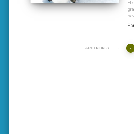
El 
gra
ne
Po
Paginación
ANTERIORES
1
2
de
entradas