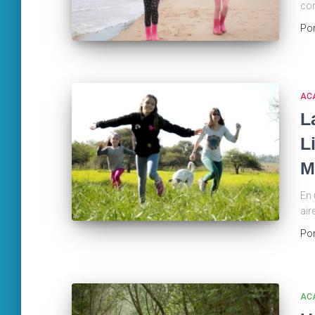
con
Po
AC
L
L
M
En 
air
Po
AC