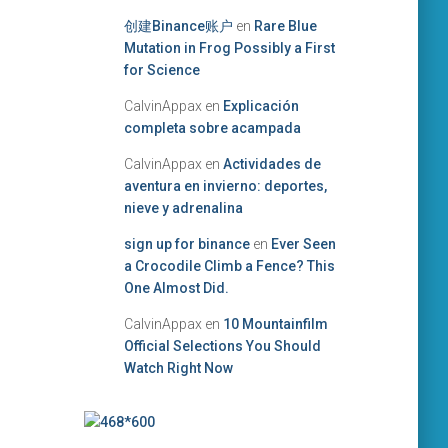
创建Binance账户
en
Rare Blue
Mutation in Frog Possibly a First
for Science
CalvinAppax
en
Explicación
completa sobre acampada
CalvinAppax
en
Actividades de
aventura en invierno: deportes,
nieve y adrenalina
sign up for binance
en
Ever Seen
a Crocodile Climb a Fence? This
One Almost Did.
CalvinAppax
en
10 Mountainfilm
Official Selections You Should
Watch Right Now