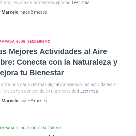
trario, es una de las mejores épocas
Leer más
r
Marcelo
, hace
8 meses
AMPADA
BLOG
SENDERISMO
as Mejores Actividades al Aire
ibre: Conecta con la Naturaleza y
ejora tu Bienestar
un mundo cada vez más digital y acelerado, las actividades al
e libre se han convertido en una necesidad
Leer más
r
Marcelo
, hace
8 meses
AMPADA
BLOG
BLOG
SENDERISMO