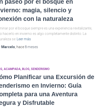
n paseo por el bosque en
nvierno: magia, silencio y
onexión con la naturaleza
inar por el bosque siempre es una experiencia revitalizante,
o hacerlo en invierno es algo completamente distinto. La
uraleza se
Leer más
r
Marcelo
, hace
8 meses
OG
ACAMPADA
BLOG
SENDERISMO
ómo Planificar una Excursión de
enderismo en Invierno: Guía
ompleta para una Aventura
egura y Disfrutable