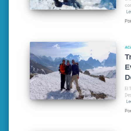
com
Le
Po
AC
T
E
D
El 
Des
Le
Po