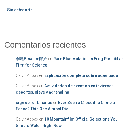
Sin categoría
Comentarios recientes
创建Binance账户
en
Rare Blue Mutation in Frog Possibly a
First for Science
CalvinAppax
en
Explicación completa sobre acampada
CalvinAppax
en
Actividades de aventura en invierno:
deportes, nieve y adrenalina
sign up for binance
en
Ever Seen a Crocodile Climb a
Fence? This One Almost Did.
CalvinAppax
en
10 Mountainfilm Official Selections You
Should Watch Right Now