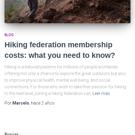
BLOG
Hiking federation membership
costs: what you need to know?
Hiking is a beloved pastime for millions of people worldwide,
offering not only a chance to explore the great outdoors but also
to improve physical health, mental well-being, and social
connections. For those who wish to take their passion for hiking
to the next level, joining a hiking federation can
Leer más
Por
Marcelo
, hace
2 años
Buscar