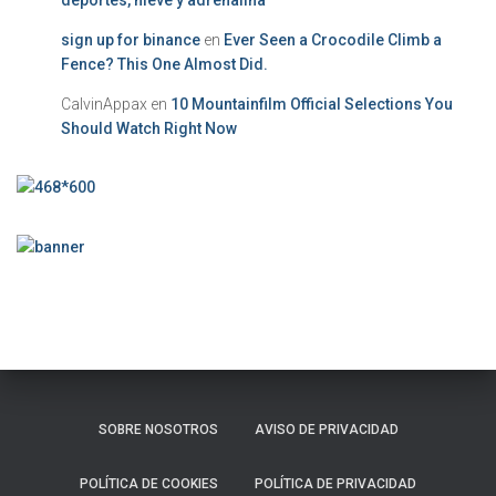
sign up for binance
en
Ever Seen a Crocodile Climb a
Fence? This One Almost Did.
CalvinAppax
en
10 Mountainfilm Official Selections You
Should Watch Right Now
SOBRE NOSOTROS
AVISO DE PRIVACIDAD
POLÍTICA DE COOKIES
POLÍTICA DE PRIVACIDAD