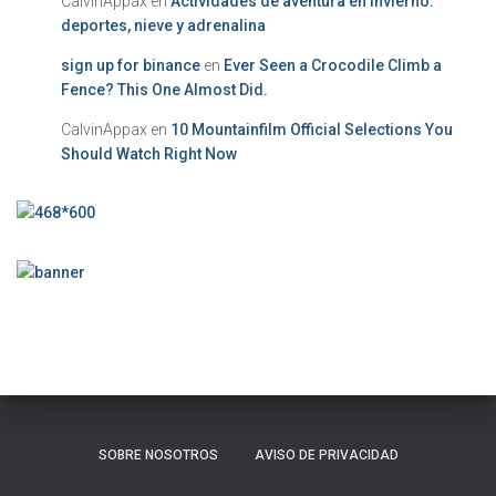
CalvinAppax
en
Actividades de aventura en invierno:
deportes, nieve y adrenalina
sign up for binance
en
Ever Seen a Crocodile Climb a
Fence? This One Almost Did.
CalvinAppax
en
10 Mountainfilm Official Selections You
Should Watch Right Now
SOBRE NOSOTROS
AVISO DE PRIVACIDAD