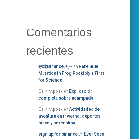
Comentarios
recientes
创建Binance账户
en
Rare Blue
Mutation in Frog Possibly a First
for Science
CalvinAppax
en
Explicación
completa sobre acampada
CalvinAppax
en
Actividades de
aventura en invierno: deportes,
nieve y adrenalina
sign up for binance
en
Ever Seen