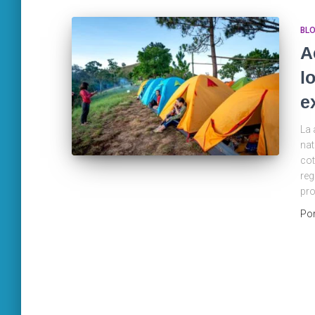
BL
A
l
e
La 
nat
cot
reg
pro
Po