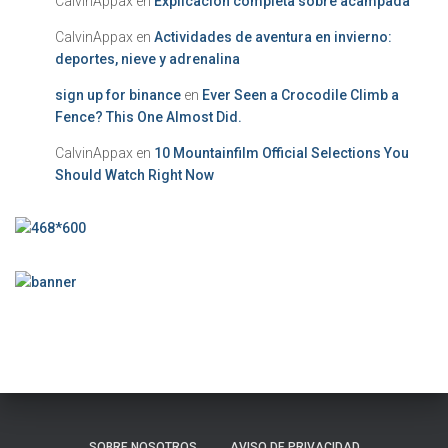
CalvinAppax
en
Explicación completa sobre acampada
CalvinAppax
en
Actividades de aventura en invierno:
deportes, nieve y adrenalina
sign up for binance
en
Ever Seen a Crocodile Climb a
Fence? This One Almost Did.
CalvinAppax
en
10 Mountainfilm Official Selections You
Should Watch Right Now
SOBRE NOSOTROS
AVISO DE PRIVACIDAD