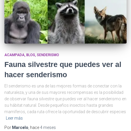
ACAMPADA
BLOG
SENDERISMO
Fauna silvestre que puedes ver al
hacer senderismo
El senderismo es una de las mejores formas de conectar con la
naturaleza, y una de sus mayores recompensas es la posibilidad
de observar fauna silvestre que puedes ver al hacer senderismo en
su hábitat natural. Desde pequeños insectos hasta grandes
mamíferos, cada ruta ofrece la oportunidad de descubrir especies
Leer más
Por
Marcelo
, hace
4 meses