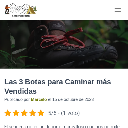
CAMBI
Las 3 Botas para Caminar más
Vendidas
Publicado por
Marcelo
el
15 de octubre de 2023
5/5 - (1 voto)
El senderismo es un deporte maravilloso que nos permite