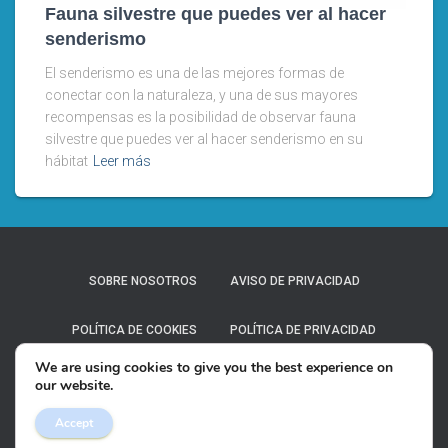
Fauna silvestre que puedes ver al hacer
senderismo
El senderismo es una de las mejores formas de
conectar con la naturaleza, y una de sus mayores
recompensas es la posibilidad de observar fauna
silvestre que puedes ver al hacer senderismo en su
hábitat
Leer más
SOBRE NOSOTROS
AVISO DE PRIVACIDAD
POLÍTICA DE COOKIES
POLÍTICA DE PRIVACIDAD
We are using cookies to give you the best experience on
TÉRMINOS Y CONDICIONES
our website.
Accept
Hestia | Desarrollado por
ThemeIsle