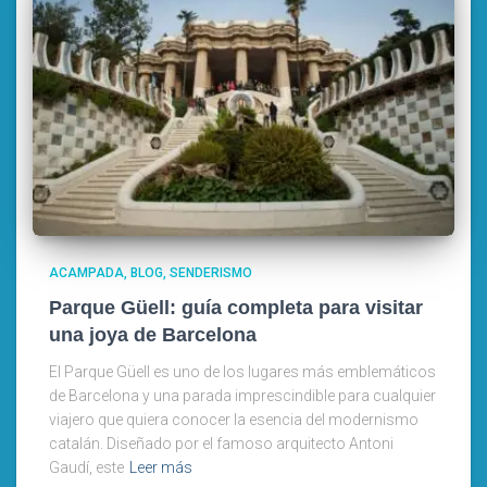
ACAMPADA
BLOG
SENDERISMO
Parque Güell: guía completa para visitar
una joya de Barcelona
El Parque Güell es uno de los lugares más emblemáticos
de Barcelona y una parada imprescindible para cualquier
viajero que quiera conocer la esencia del modernismo
catalán. Diseñado por el famoso arquitecto Antoni
Gaudí, este
Leer más